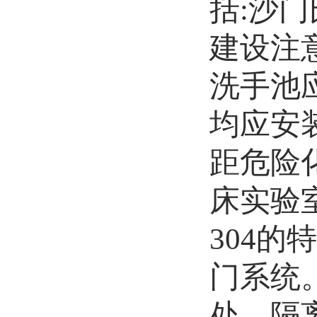
括:沙
建设注
洗手池
均应安
距危险
床实验
304
门系统
处。隔